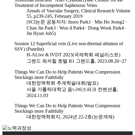
Treatment of Incompetent Saphenous Veins
Annals of Vascular Surgery, Clinical Research Volume
55, p239-245, February 2019
(SCI논문 공동저자: Insoo Park1 ∙ Min Ho Jeong2 ∙
Chan Jin Park3 ∙ Woo il Park4 ∙ Dong Wook Park4 ∙
Jin Hyun Joh5)
Session 12 Superficial vein (Live non-thermal ablation of
SSV) (Panelist)
H-ALive & IVDT 2023(국제학회 패널리스트)
그랜드 워커힐 호텔 B1 그랜드홀, 2023.08.26~27
Things We Can Do to Help Patients Wear Compression
Stockings more Faithfully
대한정맥학회 추계학술대회(발표)
서울 가톨릭대학교 옴니버스파크 컨벤션홀,
2024.11.03
Things We Can Do to Help Patients Wear Compression
Stockings more Faithfully
대한정맥학회지, 2024년 22-2호(논문게재)